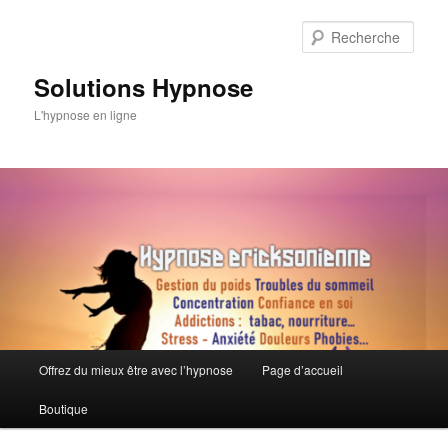
Aller
au
Rech
contenu
principal
Solutions Hypnose
L'hypnose en ligne
Menu
Offrez du mieux être avec l’hypnose
Page d’accueil
principal
Boutique