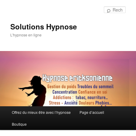
Aller
au
Rech
contenu
principal
Solutions Hypnose
L'hypnose en ligne
Menu
Offrez du mieux être avec l’hypnose
Page d’accueil
principal
Boutique