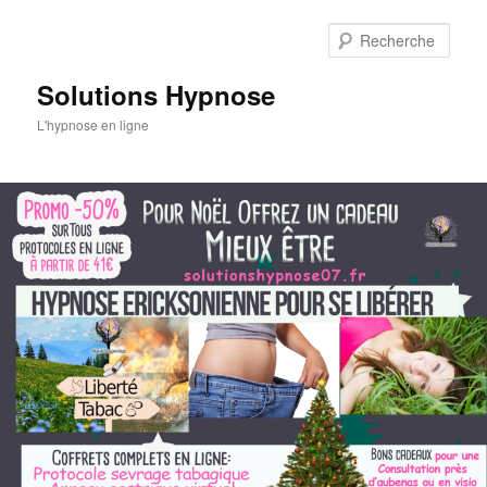
Aller
au
Rech
contenu
principal
Solutions Hypnose
L'hypnose en ligne