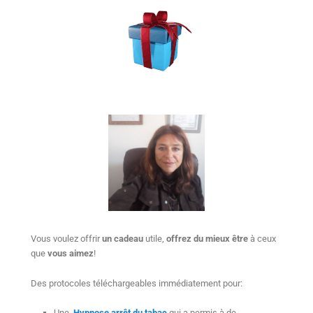
Vous voulez offrir
un cadeau
utile,
offrez du mieux être
à ceux
que
vous aimez
!
Des protocoles téléchargeables immédiatement pour:
Une
Hypnose arrêt du tabac
qui a permis à de