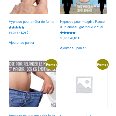
Hypnose pour arrêter de fumer
Hypnose pour maigrir : Pause
d’un anneau gastrique virtuel
Note
Le
Le
85,00
€
43,00
€
5.00
prix
prix
Note
Le
Le
sur 5
99,00
€
49,00
€
5.00
initial
actuel
Ajouter au panier
prix
prix
sur 5
était :
est :
initial
actuel
Ajouter au panier
85,00 €.
43,00 €.
était :
est :
99,00 €.
49,00 €.
Promo !
Promo !
Hypnose pour maigrir des kilos