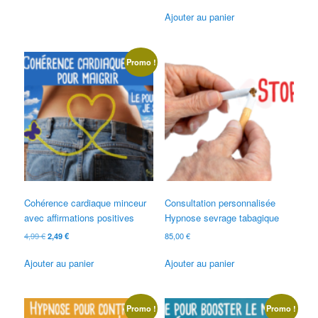
Ajouter au panier
Promo !
Cohérence cardiaque minceur
Consultation personnalisée
avec affirmations positives
Hypnose sevrage tabagique
Le
Le
4,99
€
2,49
€
85,00
€
prix
prix
initial
actuel
Ajouter au panier
Ajouter au panier
était :
est :
4,99 €.
2,49 €.
Promo !
Promo !