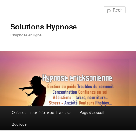
Aller
au
Rech
contenu
principal
Solutions Hypnose
L'hypnose en ligne
Menu
Offrez du mieux être avec l’hypnose
Page d’accueil
principal
Boutique