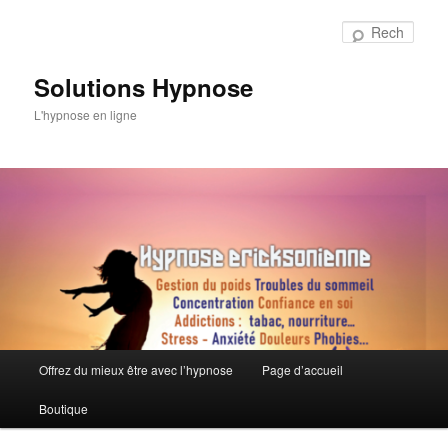
Aller
au
Rech
contenu
principal
Solutions Hypnose
L'hypnose en ligne
Menu
Offrez du mieux être avec l’hypnose
Page d’accueil
principal
Boutique