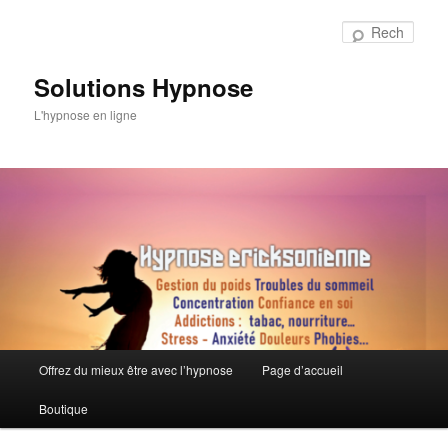
Aller
au
Rech
contenu
principal
Solutions Hypnose
L'hypnose en ligne
Menu
Offrez du mieux être avec l’hypnose
Page d’accueil
principal
Boutique