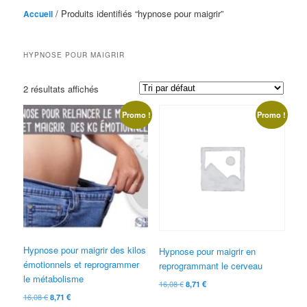
/ Produits identifiés “hypnose pour maigrir”
Accueil
HYPNOSE POUR MAIGRIR
2 résultats affichés
Promo !
Promo !
Hypnose pour maigrir des kilos
Hypnose pour maigrir en
émotionnels et reprogrammer
reprogrammant le cerveau
le métabolisme
Le
Le
16,08
€
8,71
€
prix
prix
Le
Le
16,08
€
8,71
€