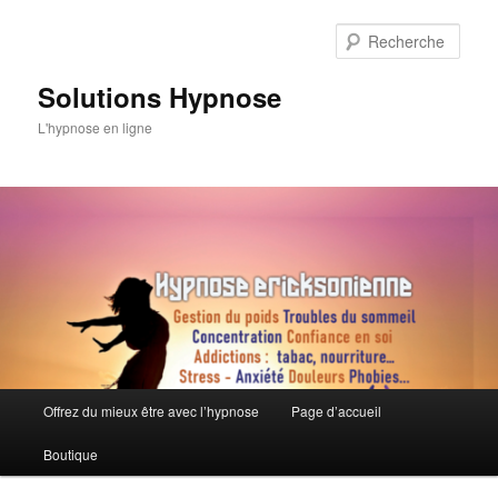
Aller
Aller
au
au
Rech
contenu
contenu
principal
secondaire
Solutions Hypnose
L'hypnose en ligne
Menu
Offrez du mieux être avec l’hypnose
Page d’accueil
principal
Boutique