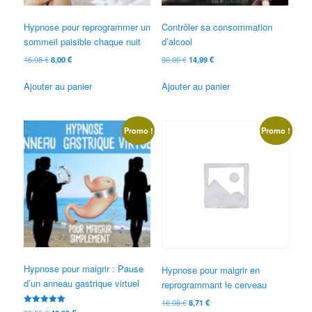
Hypnose pour reprogrammer un
Contrôler sa consommation
sommeil paisible chaque nuit
d’alcool
Le
Le
Le
Le
16,08
€
8,00
€
30,00
€
14,99
€
prix
prix
prix
prix
initial
actuel
initial
actuel
Ajouter au panier
Ajouter au panier
était :
est :
était :
est :
16,08 €.
8,00 €.
30,00 €.
14,99 €.
Promo !
Promo !
Hypnose pour maigrir : Pause
Hypnose pour maigrir en
d’un anneau gastrique virtuel
reprogrammant le cerveau
Le
Le
16,08
€
8,71
€
Note
Le
Le