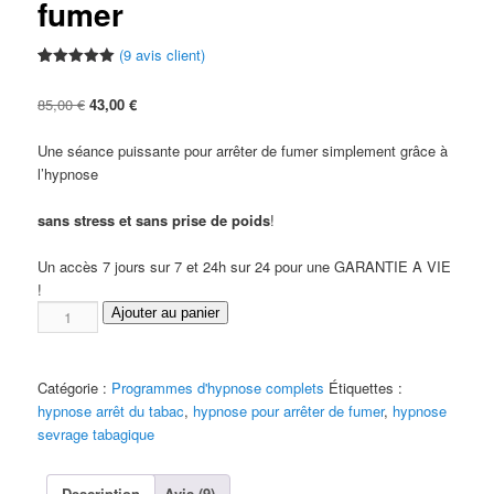
fumer
(
9
avis client)
Noté
9
5.00
sur 5
Le
Le
85,00
€
43,00
€
basé sur
notations
prix
prix
client
initial
actuel
Une séance puissante pour arrêter de fumer simplement grâce à
était :
est :
l’hypnose
85,00 €.
43,00 €.
sans stress et sans prise de poids
!
Un accès 7 jours sur 7 et 24h sur 24 pour une GARANTIE A VIE
!
quantité
Ajouter au panier
de
Hypnose
pour
Catégorie :
Programmes d'hypnose complets
Étiquettes :
arrêter
hypnose arrêt du tabac
,
hypnose pour arrêter de fumer
,
hypnose
de
sevrage tabagique
fumer
Description
Avis (9)