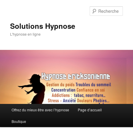
Aller
au
Rech
contenu
principal
Solutions Hypnose
L'hypnose en ligne
Menu
Offrez du mieux être avec l’hypnose
Page d’accueil
principal
Boutique