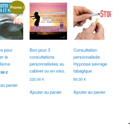
Promo !
e pour
Bon pour 3
Consultation
er le
consultations
personnalisée
lisme
personnalisées au
Hypnose sevrage
cabinet ou en viso.
tabagique
e
Le
,99
€
ix
prix
225,00
€
85,00
€
itial
actuel
 au panier
ait :
est :
Ajouter au panier
Ajouter au panier
,99 €.
4,99 €.