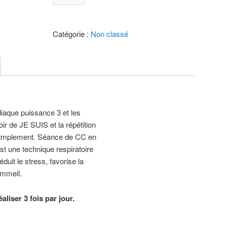
de
Cohérence
cardiaque
Catégorie :
Non classé
minceur
avec
affirmations
positives
iaque puissance 3 et les
oir de JE SUIS et la répétition
 simplement. Séance de CC en
t une technique respiratoire
éduit le stress, favorise la
ommeil.
aliser 3 fois par jour.