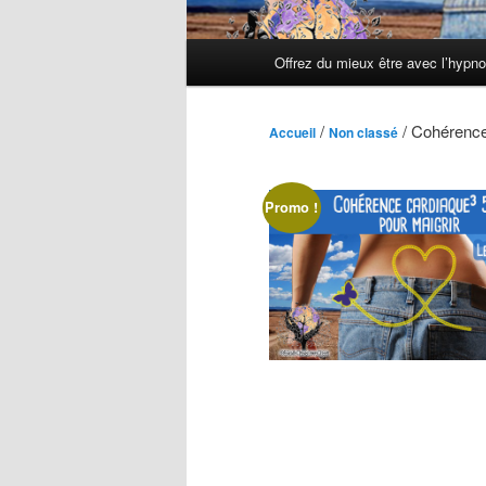
Menu
Offrez du mieux être avec l’hypn
principal
/
/ Cohérence
Accueil
Non classé
Promo !