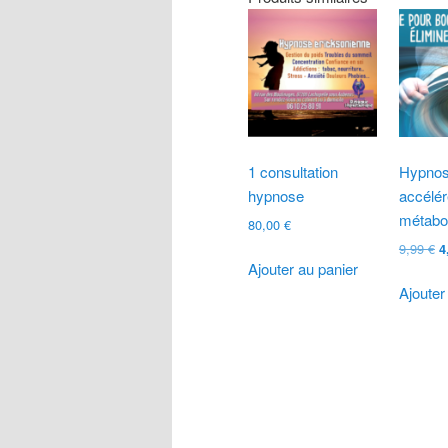
1 consultation
Hypnos
hypnose
accélér
métabo
80,00
€
L
9,99
€
4
Ajouter au panier
pr
in
Ajouter
ét
9