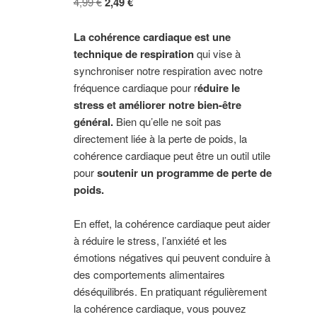
Le
Le
4,99
€
2,49
€
prix
prix
initial
actuel
La cohérence cardiaque est une
était :
est :
technique de respiration
qui vise à
4,99 €.
2,49 €.
synchroniser notre respiration avec notre
fréquence cardiaque pour r
éduire le
stress et améliorer notre bien-être
général.
Bien qu’elle ne soit pas
directement liée à la perte de poids, la
cohérence cardiaque peut être un outil utile
pour
soutenir un programme de perte de
poids.
En effet, la cohérence cardiaque peut aider
à réduire le stress, l’anxiété et les
émotions négatives qui peuvent conduire à
des comportements alimentaires
déséquilibrés. En pratiquant régulièrement
la cohérence cardiaque, vous pouvez